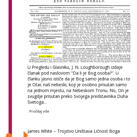
U Pregledu i Glasniku, J. N. Loughborough izdaje
članak pod naslovom "Da li je Bog osoba?". U
članku jasno ističe da je Bog samo jedna osoba i to
je Otac naš nebeski, koji je osobno prisutan samo
na jednom mjestu, na Nebeskom Tronu. No, On je
svugdje prisutan preko Svojega predstavnika Duha
Svetoga…
Pročitaj više
James White – Trojstvo Uništava Ličnost Boga