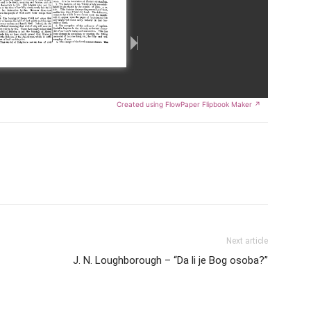
Created using FlowPaper Flipbook Maker ↗
Next article
J. N. Loughborough – “Da li je Bog osoba?”