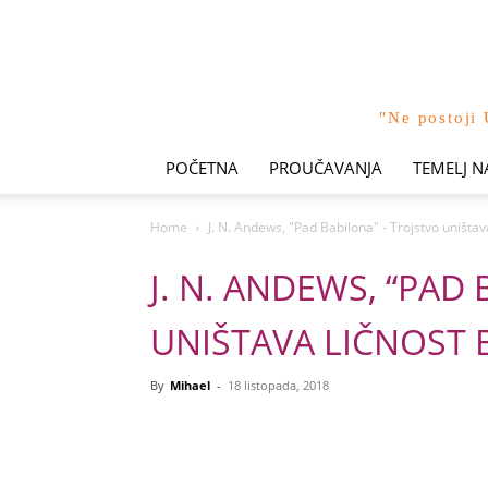
"Ne postoji 
POČETNA
PROUČAVANJA
TEMELJ N
Home
J. N. Andews, "Pad Babilona" - Trojstvo uništav
J. N. ANDEWS, “PAD
UNIŠTAVA LIČNOST
By
Mihael
-
18 listopada, 2018