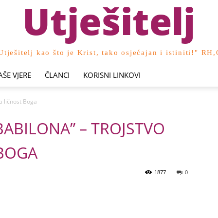
Utješitelj
Utješitelj kao što je Krist, tako osjećajan i istiniti!" RH
AŠE VJERE
ČLANCI
KORISNI LINKOVI
a ličnost Boga
 BABILONA” – TROJSTVO
 BOGA
1877
0