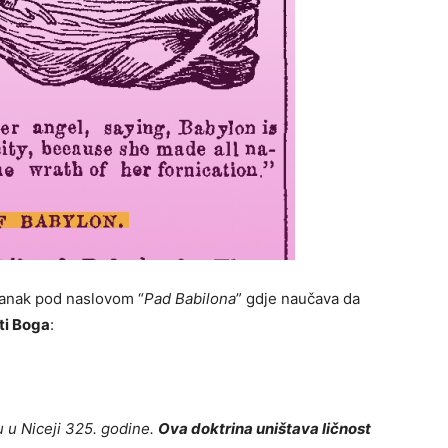
lanak pod naslovom “
Pad Babilona
” gdje naučava da
sti Boga
:
 u Niceji 325. godine.
Ova doktrina uništava ličnost