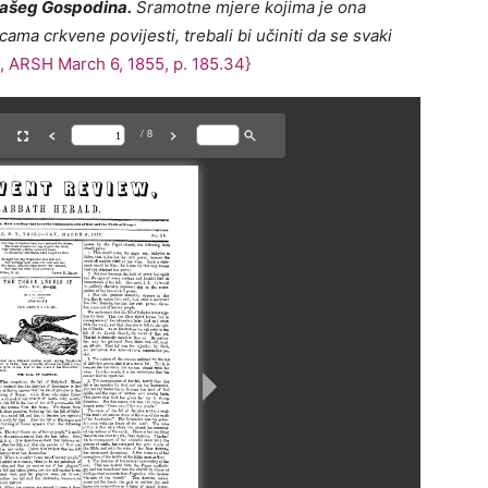
 našeg Gospodina.
Sramotne mjere kojima je ona
cama crkvene povijesti, trebali bi učiniti da se svaki
, ARSH March 6, 1855, p. 185.34}