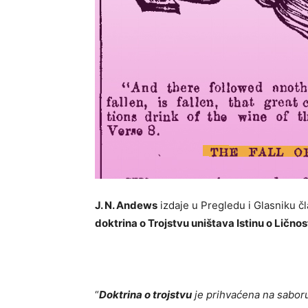
J. N. Andews
izdaje u Pregledu i Glasniku č
doktrina o Trojstvu uništava Istinu o Lično
“
Doktrina o trojstvu
je prihvaćena na saboru