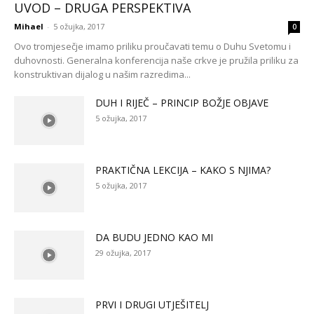
UVOD – DRUGA PERSPEKTIVA
Mihael
-
5 ožujka, 2017
0
Ovo tromjesečje imamo priliku proučavati temu o Duhu Svetomu i
duhovnosti. Generalna konferencija naše crkve je pružila priliku za
konstruktivan dijalog u našim razredima...
DUH I RIJEČ – PRINCIP BOŽJE OBJAVE
5 ožujka, 2017
PRAKTIČNA LEKCIJA – KAKO S NJIMA?
5 ožujka, 2017
DA BUDU JEDNO KAO MI
29 ožujka, 2017
PRVI I DRUGI UTJEŠITELJ