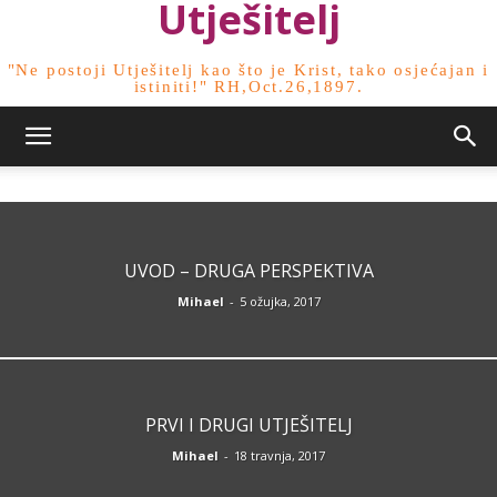
Utješitelj
"Ne postoji Utješitelj kao što je Krist, tako osjećajan i
istiniti!" RH,Oct.26,1897.
UVOD – DRUGA PERSPEKTIVA
Mihael
-
5 ožujka, 2017
PRVI I DRUGI UTJEŠITELJ
Mihael
-
18 travnja, 2017