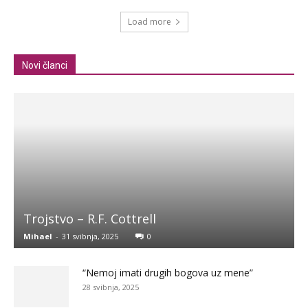
Load more
Novi članci
Trojstvo – R.F. Cottrell
Mihael
-
31 svibnja, 2025
0
“Nemoj imati drugih bogova uz mene”
28 svibnja, 2025