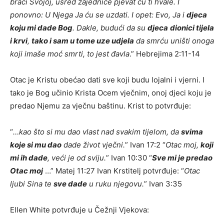
braći Svojoj, usred zajednice pjevat ću ti hvale. I
ponovno: U Njega Ja ću se uzdati. I opet: Evo, Ja i
djeca
koju mi dade Bog
. Dakle, budući da su
djeca
dionici tijela
i krvi
,
tako i sam u tome uze udjela
da smrću uništi onoga
koji imaše moć smrti, to jest đavla
.” Hebrejima 2:11-14
Otac je Kristu obećao dati sve koji budu lojalni i vjerni. I
tako je Bog učinio Krista Ocem vječnim, onoj djeci koju je
predao Njemu za vječnu baštinu. Krist to potvrđuje:
“
…kao što si mu dao vlast nad svakim tijelom, da
svima
koje si mu dao
dade život vječni.
” Ivan 17:2 “
Otac moj,
koji
mi ih dade
, veći je od sviju.
” Ivan 10:30 “
Sve mi je predao
Otac moj
…” Matej 11:27 Ivan Krstitelj potvrđuje: “
Otac
ljubi Sina te
sve dade
u ruku njegovu.
” Ivan 3:35
Ellen White potvrđuje u Čežnji Vjekova: