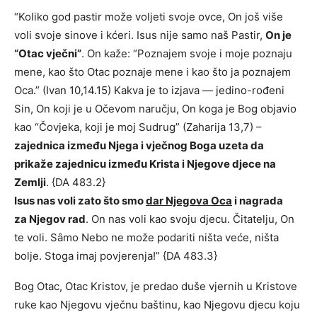
“Koliko god pastir može voljeti svoje ovce, On još više
voli svoje sinove i kćeri. Isus nije samo naš Pastir,
On je
“Otac vječni”
. On kaže: “Poznajem svoje i moje poznaju
mene, kao što Otac poznaje mene i kao što ja poznajem
Oca.” (Ivan 10,14.15) Kakva je to izjava — jedino-rođeni
Sin, On koji je u Očevom naručju, On koga je Bog objavio
kao “Čovjeka, koji je moj Sudrug” (Zaharija 13,7) –
zajednica između Njega i vječnog Boga uzeta da
prikaže zajednicu između Krista i Njegove djece na
Zemlji
. {DA 483.2}
Isus nas voli zato što smo
dar Njegova Oca
i nagrada
za Njegov rad
. On nas voli kao svoju djecu. Čitatelju, On
te voli. Sâmo Nebo ne može podariti ništa veće, ništa
bolje. Stoga imaj povjerenja!” {DA 483.3}
Bog Otac, Otac Kristov, je predao duše vjernih u Kristove
ruke kao Njegovu vječnu baštinu, kao Njegovu djecu koju