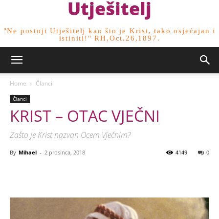
Utješitelj
"Ne postoji Utješitelj kao što je Krist, tako osjećajan i
istiniti!" RH,Oct.26,1897.
Home
Članci
Članci
KRIST – OTAC VJEČNI
Zašto je Krist nazvan Ocem Vječnim?
By
Mihael
-
2 prosinca, 2018
4149
0