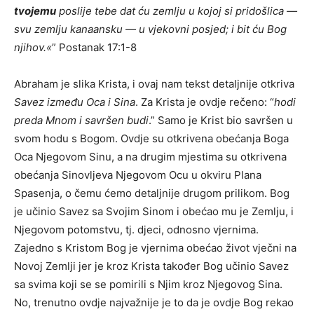
tvojemu
poslije tebe dat ću zemlju u kojoj si pridošlica —
svu zemlju kanaansku — u vjekovni posjed; i bit ću Bog
njihov.«
” Postanak 17:1-8
Abraham je slika Krista, i ovaj nam tekst detaljnije otkriva
Savez između Oca i Sina
. Za Krista je ovdje rečeno: “
hodi
preda Mnom i savršen budi
.” Samo je Krist bio savršen u
svom hodu s Bogom. Ovdje su otkrivena obećanja Boga
Oca Njegovom Sinu, a na drugim mjestima su otkrivena
obećanja Sinovljeva Njegovom Ocu u okviru Plana
Spasenja, o čemu ćemo detaljnije drugom prilikom. Bog
je učinio Savez sa Svojim Sinom i obećao mu je Zemlju, i
Njegovom potomstvu, tj. djeci, odnosno vjernima.
Zajedno s Kristom Bog je vjernima obećao život vječni na
Novoj Zemlji jer je kroz Krista također Bog učinio Savez
sa svima koji se se pomirili s Njim kroz Njegovog Sina.
No, trenutno ovdje najvažnije je to da je ovdje Bog rekao