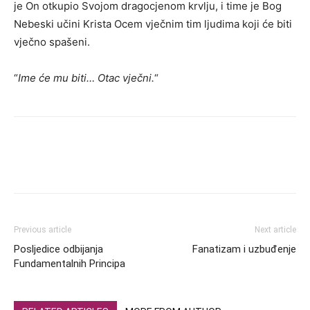
je On otkupio Svojom dragocjenom krvlju, i time je Bog
Nebeski učini Krista Ocem vječnim tim ljudima koji će biti
vječno spašeni.
“
Ime će mu biti… Otac vječni.
“
Previous article
Next article
Posljedice odbijanja
Fanatizam i uzbuđenje
Fundamentalnih Principa