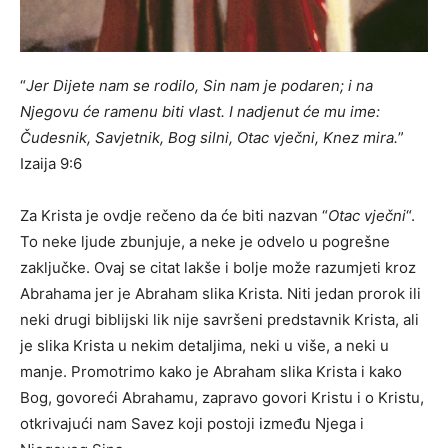
“
Jer Dijete nam se rodilo, Sin nam je podaren; i na
Njegovu će ramenu biti vlast. I nadjenut će mu ime:
Čudesnik, Savjetnik, Bog silni, Otac vječni, Knez mira.
”
Izaija 9:6
Za Krista je ovdje rečeno da će biti nazvan “
Otac vječni
“.
To neke ljude zbunjuje, a neke je odvelo u pogrešne
zaključke. Ovaj se citat lakše i bolje može razumjeti kroz
Abrahama jer je Abraham slika Krista. Niti jedan prorok ili
neki drugi biblijski lik nije savršeni predstavnik Krista, ali
je slika Krista u nekim detaljima, neki u više, a neki u
manje. Promotrimo kako je Abraham slika Krista i kako
Bog, govoreći Abrahamu, zapravo govori Kristu i o Kristu,
otkrivajući nam Savez koji postoji između Njega i