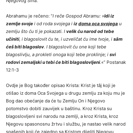
Njegovog Sina.
Abrahamu je rečeno: “
I reče Gospod Abramu: »
Idi iz
zemlje svoje
i od roda svojega i
iz
doma oca svojega
u
zemlju što ću ti je pokazati. I
velik ću narod od tebe
učiniti
, i blagoslovit ću te, i uzveličat ću ime tvoje, i
sȃm
ćeš biti blagoslov
. I blagoslovit ću one koji tebe
blagoslivlju, a prokleti onoga koji tebe proklinje; i
svi
rodovi zemaljski u tebi će biti blagoslovljeni
.
«” Postanak
12:1-3
Ovdje je Bog također opisao Krista: Krist je tâj koji je
otišao iz doma Oca Svojega u drugu zemlju za koju mu je
Bog dao obećanje da će tu Zemlju On i Njegovo
potomstvo dobiti zauvijek u baštinu. Kroz Krista su
blagoslovljeni svi narodu na zemlji, a kroz Krista, kroz
Njegovu spasonosnu žrtvu i službu, je nastao velik narod
spašenih koji će zajedno sa Kristom dijeliti Njegovu