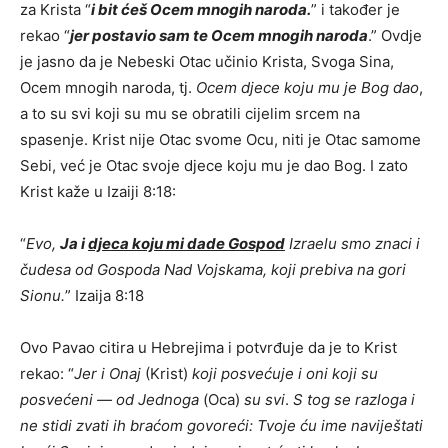
za Krista “
i bit ćeš Ocem mnogih naroda.
” i također je
rekao “
jer postavio sam te Ocem mnogih naroda
.” Ovdje
je jasno da je Nebeski Otac učinio Krista, Svoga Sina,
Ocem mnogih naroda, tj.
Ocem djece koju mu je Bog dao
,
a to su svi koji su mu se obratili cijelim srcem na
spasenje. Krist nije Otac svome Ocu, niti je Otac samome
Sebi, već je Otac svoje djece koju mu je dao Bog. I zato
Krist kaže u Izaiji 8:18:
“
Evo,
Ja i
djeca koju mi dade Gospod
Izraelu smo znaci i
čudesa od Gospoda Nad Vojskama, koji prebiva na gori
Sionu.
” Izaija 8:18
Ovo Pavao citira u Hebrejima i potvrđuje da je to Krist
rekao: “
Jer i Onaj
(Krist)
koji posvećuje i oni koji su
posvećeni — od Jednoga
(Oca)
su svi
.
S tog se razloga i
ne stidi zvati ih braćom govoreći: Tvoje ću ime naviještati