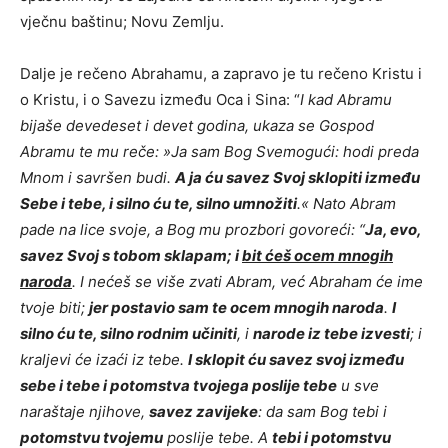
vječnu baštinu; Novu Zemlju.
Dalje je rečeno Abrahamu, a zapravo je tu rečeno Kristu i
o Kristu, i o Savezu između Oca i Sina: “
I kad Abramu
bijaše devedeset i devet godina, ukaza se Gospod
Abramu te mu reče: »Ja sam Bog Svemogući: hodi preda
Mnom i savršen budi.
A ja ću savez Svoj sklopiti između
Sebe i tebe, i silno ću te, silno umnožiti
.« Nato Abram
pade na lice svoje, a Bog mu prozbori govoreći: “
Ja, evo,
savez Svoj s tobom sklapam; i
bit ćeš ocem mnogih
naroda
. I nećeš se više zvati Abram, već Abraham će ime
tvoje biti;
jer postavio sam te ocem mnogih naroda
.
I
silno ću te, silno rodnim učiniti
, i
narode iz tebe izvesti
; i
kraljevi će izaći iz tebe.
I sklopit ću savez svoj između
sebe i tebe i potomstva tvojega poslije tebe
u sve
naraštaje njihove,
savez zavijeke
: da sam Bog tebi i
potomstvu tvojemu
poslije tebe. A
tebi i potomstvu