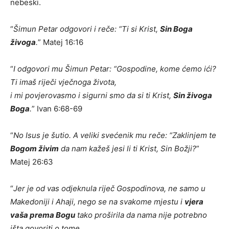
nebeski.
“
Šimun Petar odgovori i reče: “Ti si Krist,
Sin Boga
živoga
.
” Matej 16:16
“
I odgovori mu Šimun Petar: “Gospodine, kome ćemo ići?
Ti imaš riječi vječnoga života,
i mi povjerovasmo i sigurni smo da si ti Krist,
Sin živoga
Boga
.
” Ivan 6:68-69
“
No Isus je šutio. A veliki svećenik mu reče: “Zaklinjem te
Bogom živim
da nam kažeš jesi li ti Krist, Sin Božji?
”
Matej 26:63
“
Jer je od vas odjeknula riječ Gospodinova, ne samo u
Makedoniji i Ahaji, nego se na svakome mjestu i
vjera
vaša prema Bogu
tako proširila da nama nije potrebno
išta govoriti o tome.