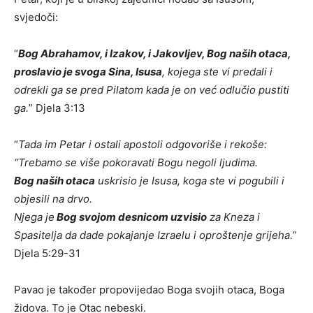
svjedoči:
“
Bog Abrahamov, i Izakov, i Jakovljev
,
Bog naših otaca
,
proslavio je
svoga Sina, Isusa
, kojega ste vi predali i
odrekli ga se pred Pilatom kada je on već odlučio pustiti
ga.
” Djela 3:13
“
Tada im Petar i ostali apostoli odgovoriše i rekoše:
“Trebamo se više pokoravati Bogu negoli ljudima.
Bog naših otaca
uskrisio je Isusa, koga ste vi pogubili i
objesili na drvo.
Njega je
Bog svojom desnicom uzvisio
za Kneza i
Spasitelja da dade pokajanje Izraelu i oproštenje grijeha.
”
Djela 5:29-31
Pavao je također propovijedao Boga svojih otaca, Boga
židova. To je Otac nebeski.