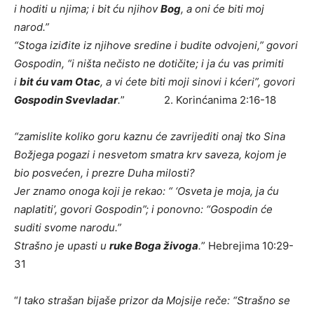
i hoditi u njima; i bit ću njihov
Bog
, a oni će biti moj
narod.”
“Stoga iziđite iz njihove sredine i budite odvojeni,” govori
Gospodin, “i ništa nečisto ne dotičite; i ja ću vas primiti
i
bit ću vam Otac
, a vi ćete biti moji sinovi i kćeri”, govori
Gospodin Svevladar
.
” 2. Korinćanima 2:16-18
“zamislite koliko goru kaznu će zavrijediti onaj tko Sina
Božjega pogazi i nesvetom smatra krv saveza, kojom je
bio posvećen, i prezre Duha milosti?
Jer znamo onoga koji je rekao: “ ‘Osveta je moja, ja ću
naplatiti’, govori Gospodin”; i ponovno: “Gospodin će
suditi svome narodu.”
Strašno je upasti u
ruke Boga živoga
.
” Hebrejima 10:29-
31
“
I tako strašan bijaše prizor da Mojsije reče: “Strašno se