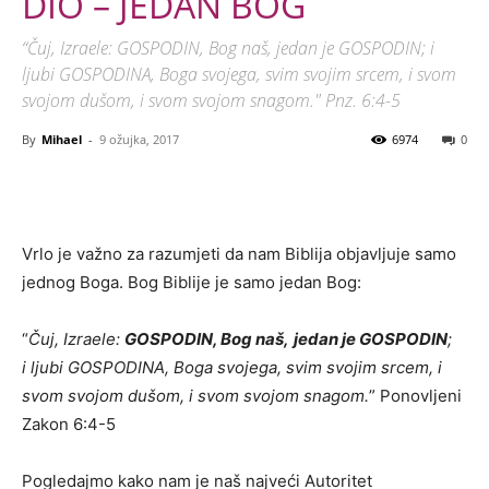
DIO – JEDAN BOG
“Čuj, Izraele: GOSPODIN, Bog naš, jedan je GOSPODIN; i
ljubi GOSPODINA, Boga svojega, svim svojim srcem, i svom
svojom dušom, i svom svojom snagom." Pnz. 6:4-5
By
Mihael
-
9 ožujka, 2017
6974
0
Vrlo je važno za razumjeti da nam Biblija objavljuje samo
jednog Boga. Bog Biblije je samo jedan Bog:
“
Čuj, Izraele:
GOSPODIN, Bog naš,
jedan je GOSPODIN
;
i ljubi GOSPODINA, Boga svojega, svim svojim srcem, i
svom svojom dušom, i svom svojom snagom.
” Ponovljeni
Zakon 6:4-5
Pogledajmo kako nam je naš najveći Autoritet