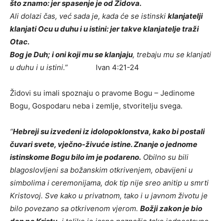
što znamo: jer spasenje je od Židova.
Ali dolazi čas, već sada je, kada će se istinski
klanjatelji
klanjati Ocu u duhu i u istini: jer takve klanjatelje traži
Otac.
Bog je Duh; i oni koji mu se klanjaju
, trebaju mu se klanjati
u duhu i u istini.
” Ivan 4:21-24
Židovi su imali spoznaju o pravome Bogu – Jedinome
Bogu, Gospodaru neba i zemlje, stvoritelju svega.
“
Hebreji su izvedeni iz idolopoklonstva, kako bi postali
čuvari svete, vječno-živuće istine. Znanje o jednome
istinskome Bogu bilo im je podareno.
Obilno su bili
blagoslovljeni sa božanskim otkrivenjem, obavijeni u
simbolima i ceremonijama, dok tip nije sreo anitip u smrti
Kristovoj. Sve kako u privatnom, tako i u javnom životu je
bilo povezano sa otkrivenom vjerom.
Božji zakon je bio