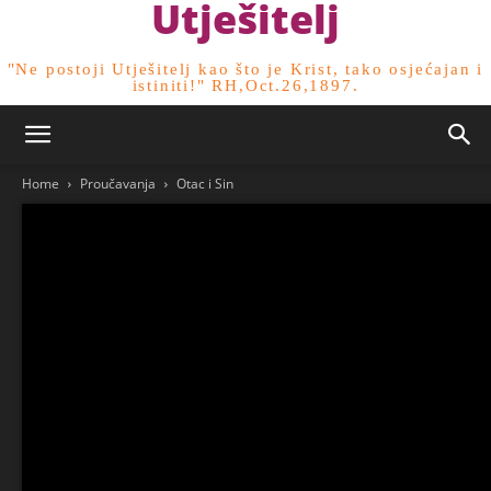
Utješitelj
"Ne postoji Utješitelj kao što je Krist, tako osjećajan i
istiniti!" RH,Oct.26,1897.
Home
Proučavanja
Otac i Sin