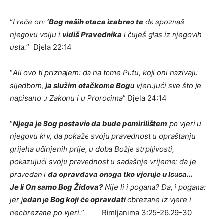
“
I reče on:
‘Bog naših otaca izabrao te
da spoznaš
njegovu volju i
vidiš Pravednika
i čuješ glas iz njegovih
usta.
” Djela 22:14
“
Ali ovo ti priznajem: da na tome Putu, koji oni nazivaju
sljedbom,
ja služim otačkome Bogu
vjerujući sve što je
napisano u Zakonu i u Prorocima
” Djela 24:14
“
Njega je Bog postavio da bude pomirilištem
po vjeri u
njegovu krv, da pokaže svoju pravednost u opraštanju
grijeha učinjenih prije, u doba Božje strpljivosti,
pokazujući svoju pravednost u sadašnje vrijeme: da je
pravedan i
da opravdava onoga tko vjeruje u Isusa…
Je li On samo Bog Židova?
Nije li i pogana? Da, i pogana:
jer
jedan je Bog koji će opravdati
obrezane iz vjere i
neobrezane po vjeri.
” Rimljanima 3:25-26.29-30