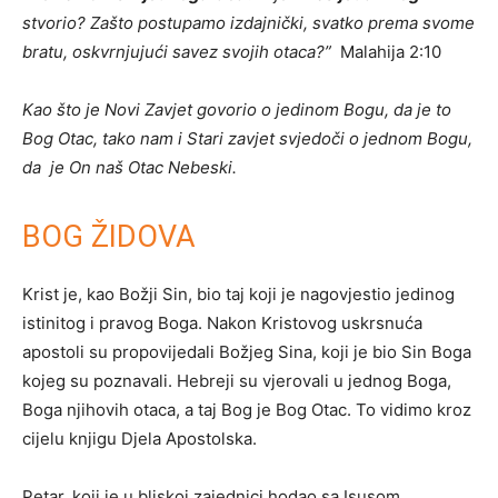
stvorio? Zašto postupamo izdajnički, svatko prema svome
bratu, oskvrnjujući savez svojih otaca?”
Malahija 2:10
Kao što je Novi Zavjet govorio o jedinom Bogu, da je to
Bog Otac, tako nam i Stari zavjet svjedoči o jednom Bogu,
da je On naš Otac Nebeski.
BOG ŽIDOVA
Krist je, kao Božji Sin, bio taj koji je nagovjestio jedinog
istinitog i pravog Boga. Nakon Kristovog uskrsnuća
apostoli su propovijedali Božjeg Sina, koji je bio Sin Boga
kojeg su poznavali. Hebreji su vjerovali u jednog Boga,
Boga njihovih otaca, a taj Bog je Bog Otac. To vidimo kroz
cijelu knjigu Djela Apostolska.
Petar, koji je u bliskoj zajednici hodao sa Isusom,