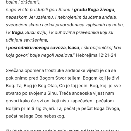
bojim i dršćem”),
nego vi ste pristupili gori Sionu i
gradu Boga živoga
,
nebeskom Jeruzalemu, i nebrojenim tisućama anđela,
sveopćem skupu i crkvi prvorođenaca zapisanih na nebu,
i k
Bogu
, Sucu sviju, i k duhovima pravednika koji su
učinjeni savršenima,
i
posredniku novoga saveza, Isusu
, i škropljeničkoj krvi
koja govori bolje negoli Abelova.
” Hebrejima 12:21-24
Svečana opomena trostruke anđeoske vijesti je da se
poklonimo pred Bogom Stvoriteljem, Bogom koji je živi
Bog. Taj Bog je Bog Otac, On je taj jedini Bog, koji je sve
stvarao po svojemu Sinu. Treća anđeoska vijest nam
govori kako će svi oni koji nisu zapečaćeni pečatom
Božjim primiti žig zvjeri. Taj pečat je pečat Boga živoga,
pečat našega Oca nebeskog.