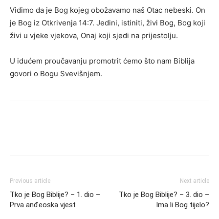
Vidimo da je Bog kojeg obožavamo naš Otac nebeski. On
je Bog iz Otkrivenja 14:7. Jedini, istiniti, živi Bog, Bog koji
živi u vjeke vjekova, Onaj koji sjedi na prijestolju.
U idućem proučavanju promotrit ćemo što nam Biblija
govori o Bogu Svevišnjem.
Previous article
Next article
Tko je Bog Biblije? – 1. dio –
Tko je Bog Biblije? – 3. dio –
Prva anđeoska vjest
Ima li Bog tijelo?