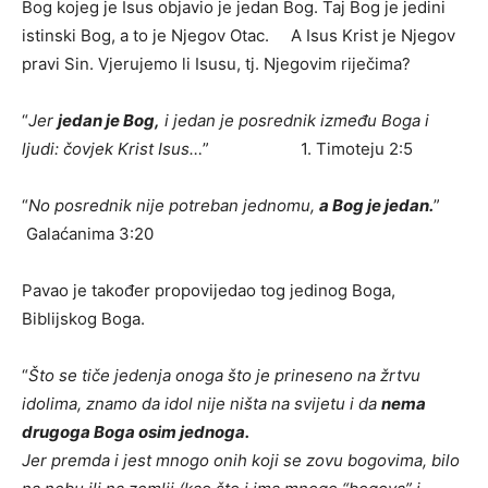
Bog kojeg je Isus objavio je jedan Bog. Taj Bog je jedini
istinski Bog, a to je Njegov Otac. A Isus Krist je Njegov
pravi Sin. Vjerujemo li Isusu, tj. Njegovim riječima?
“
Jer
jedan je Bog,
i jedan je posrednik između Boga i
ljudi: čovjek Krist Isus…
” 1. Timoteju 2:5
“
No posrednik nije potreban jednomu,
a Bog je jedan.
”
Galaćanima 3:20
Pavao je također propovijedao tog jedinog Boga,
Biblijskog Boga.
“
Što se tiče jedenja onoga što je prineseno na žrtvu
idolima, znamo da idol nije ništa na svijetu i da
nema
drugoga Boga osim jednoga.
Jer premda i jest mnogo onih koji se zovu bogovima, bilo