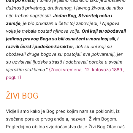
dan po Kristu,
i toliko je jasno naznačio tako jednostavno
dužnosti privatnog, društvenog, i javnog života, da nitko
nije trebao pogriješiti.
Jedan Bog, Stvoritelj neba i
zemlje
, je bio prikazan u četvrtoj zapovijedi, i Njegova
volja je trebala postati njihova volja.
Oni koji su obožavali
jedinog pravog Boga su bili osnaženi u moralnoj sili, i
razvili čvrst i podešen karakter
, dok su oni koji su
obožavali druge bogove su postojali sve pokvareniji, jer
su uzvisivali ljudske strasti i odobravali poroke u svojim
vjerskim službama.
”
{Znaci vremena, 12. kolovoza 1889.,
pogl. 1}
ŽIVI BOG
Vidjeli smo kako je Bog pred kojim nam se pokloniti, iz
svečane poruke prvog anđela, nazvan i Živim Bogom.
Pogledajmo obilna svjedočanstva da je Živi Bog Otac naš