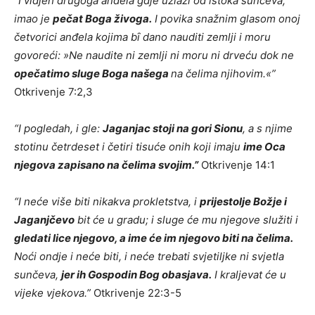
“I vidjeh drugoga anđela gdje uzlazi od istoka sunčeva;
imao je
pečat Boga živoga.
I povika snažnim glasom onoj
četvorici anđela kojima bȋ dano nauditi zemlji i moru
govoreći: »Ne naudite
ni
zemlji ni moru ni drveću dok ne
opečatimo sluge Boga našega
na čelima njihovim.«”
Otkrivenje 7:2,3
“I pogledah, i gle:
Jaganjac stoji na gori Sionu
, a s njime
stotinu četrdeset i četiri tisuće onih koji imaju
ime Oca
njegova zapisano na čelima svojim.”
Otkrivenje 14:1
“I neće više biti nikakva prokletstva, i
prijestolje Božje i
Jaganjčevo
bit će u gradu; i sluge će mu njegove služiti i
gledati lice njegovo, a ime će im njegovo biti na čelima.
Noći ondje i neće biti, i neće trebati svjetiljke ni svjetla
sunčeva,
jer ih Gospodin Bog obasjava.
I kraljevat će u
vijeke vjekova.”
Otkrivenje 22:3-5