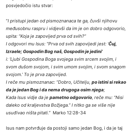
posvjedočio istu stvar:
“
I pristupi jedan od pismoznanaca te ga, čuvši njihovu
međusobnu raspru i vidjevši da im je on dobro odgovorio,
upita: “Koja je zapovijed prva od svih?”
I odgovori mu Isus: “Prva od svih zapovijedi jest: ‘
Čuj,
Izraele; Gospodin Bog naš, Gospodin je jedini’
i: ‘Ljubi Gospodina Boga svojega svim srcem svojim, i
svom dušom svojom, i svim umom svojim, i svom snagom
svojom.’ To je prva zapovijed.
I reče mu pismoznanac: “Dobro, Učitelju,
po istini si rekao
da je jedan Bog i da nema drugoga osim njega
;
Kada Isus vidje da je
pametno odgovorio
, reče mu: “Nisi
daleko od kraljevstva Božjega.” I nitko ga se više nije
usuđivao ništa pitati.”
Marko 12:28-34
Isus nam potvrđuje da postoji samo jedan Bog, i da je taj