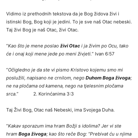
Vidimo iz prethodnih tekstova da je Bog židova živi i
istinski Bog, Bog koji je jedini. To je sve naš Otac nebeski.
Taj živi Bog je naš Otac, živi Otac.
“
Kao što je mene poslao
živi Otac
i ja živim po Ocu, tako
će i onaj koji mene jede po meni živjeti.
” Ivan 6:57
“
Očigledno je da ste vi pismo Kristovo kojemu smo mi
poslužili, napisano ne crnilom, nego
Duhom Boga živoga
;
ne na pločama od kamena, nego na tjelesnim pločama
srca.
” 2. Korinćanima 3:3
Taj Živi Bog, Otac naš Nebeski, ima Svojega Duha.
“
Kakav sporazum ima hram Božji s idolima? Jer vi ste
hram
Boga živoga
; kao što reče Bog: “Prebivat ću u njima