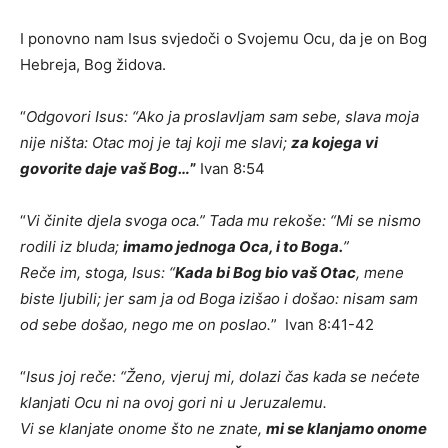
I ponovno nam Isus svjedoči o Svojemu Ocu, da je on Bog
Hebreja, Bog židova.
“
Odgovori Isus: “Ako ja proslavljam sam sebe, slava moja
nije ništa: Otac moj je taj koji me slavi;
za kojega vi
govorite daje vaš Bog…
”
Ivan 8:54
“
Vi činite djela svoga oca.” Tada mu rekoše: “Mi se nismo
rodili iz bluda;
imamo jednoga Oca, i to Boga.
”
Reče im, stoga, Isus: “
Kada bi Bog bio vaš Otac
, mene
biste ljubili; jer sam ja od Boga izišao i došao: nisam sam
od sebe došao, nego me on poslao.
” Ivan 8:41-42
“
Isus joj reče: “Ženo, vjeruj mi, dolazi čas kada se nećete
klanjati Ocu ni na ovoj gori ni u Jeruzalemu.
Vi se klanjate onome što ne znate,
mi se klanjamo onome