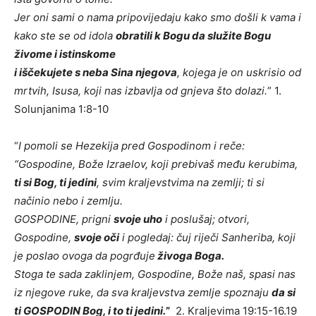
Jer oni sami o nama pripovijedaju kako smo došli k vama i
kako ste se od idola
obratili k Bogu da služite Bogu
živome i istinskome
i iščekujete s neba Sina njegova
, kojega je on uskrisio od
mrtvih, Isusa, koji nas izbavlja od gnjeva što dolazi.
” 1.
Solunjanima 1:8-10
“
I pomoli se Hezekija pred Gospodinom i reče:
“Gospodine, Bože Izraelov, koji prebivaš među kerubima,
ti si Bog, ti jedini
, svim kraljevstvima na zemlji; ti si
načinio nebo i zemlju.
GOSPODINE, prigni
svoje uho
i poslušaj; otvori,
Gospodine,
svoje oči
i pogledaj: čuj riječi Sanheriba, koji
je poslao ovoga da pogrđuje
živoga Boga.
Stoga te sada zaklinjem, Gospodine, Bože naš, spasi nas
iz njegove ruke, da sva kraljevstva zemlje spoznaju
da si
ti GOSPODIN Bog, i to ti jedini.
”
2. Kraljevima 19:15-16.19