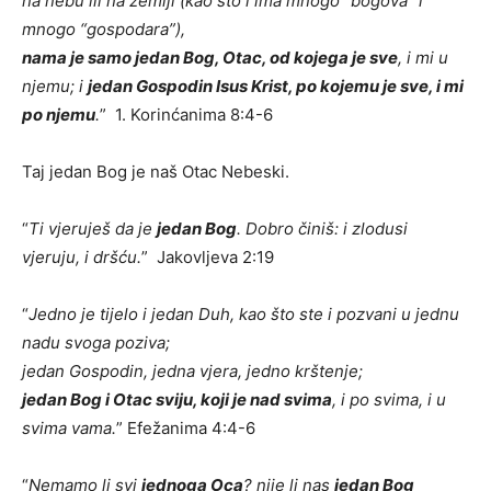
na nebu ili na zemlji (kao što i ima mnogo “bogova” i
mnogo “gospodara”),
nama je samo jedan Bog, Otac, od kojega je sve
, i mi u
njemu; i
jedan Gospodin Isus Krist, po kojemu je sve, i mi
po njemu
.
” 1. Korinćanima 8:4-6
Taj jedan Bog je naš Otac Nebeski.
“
Ti vjeruješ da je
jedan Bog
. Dobro činiš: i zlodusi
vjeruju, i dršću.
” Jakovljeva 2:19
“
Jedno je tijelo i jedan Duh, kao što ste i pozvani u jednu
nadu svoga poziva;
jedan Gospodin, jedna vjera, jedno krštenje;
jedan Bog i Otac sviju, koji je nad svima
, i po svima, i u
svima vama.
” Efežanima 4:4-6
“
Nemamo li svi
jednoga Oca
? nije li nas
jedan Bog