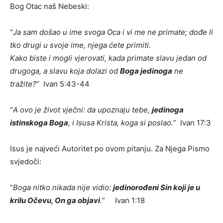
Bog Otac naš Nebeski:
“
Ja sam došao u ime svoga Oca i vi me ne primate; dođe li
tko drugi u svoje ime, njega ćete primiti.
Kako biste i mogli vjerovati, kada primate slavu jedan od
drugoga, a slavu koja dolazi od
Boga jedinoga
ne
tražite?
” Ivan 5:43-44
“
A ovo je život vječni: da upoznaju tebe,
jedinoga
istinskoga Boga
, i Isusa Krista, koga si poslao.
” Ivan 17:3
Isus je najveći Autoritet po ovom pitanju. Za Njega Pismo
svjedoči:
“
Boga nitko nikada nije vidio:
jedinorođeni Sin koji je u
krilu Očevu, On
ga
objavi
.
” Ivan 1:18