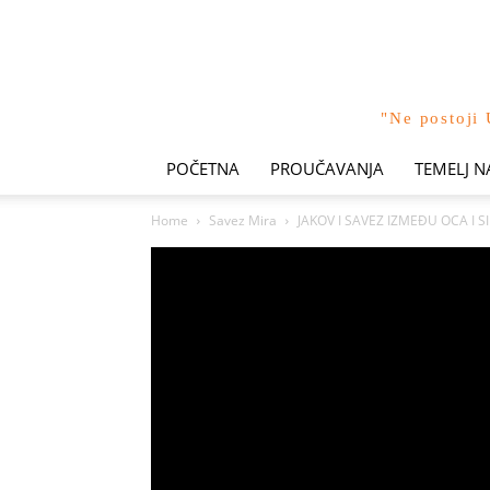
"Ne postoji 
POČETNA
PROUČAVANJA
TEMELJ N
Home
Savez Mira
JAKOV I SAVEZ IZMEĐU OCA I SIN