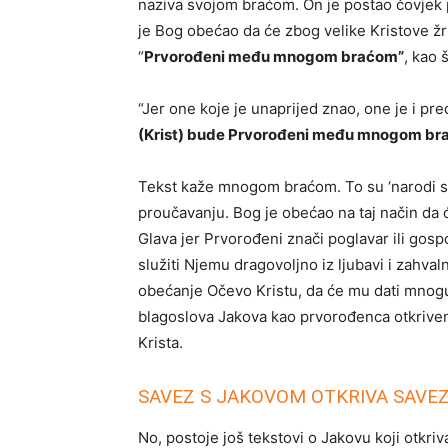
naziva svojom braćom. On je postao čovjek po
je Bog obećao da će zbog velike Kristove žrt
“
Prvorođeni među mnogom braćom”
, kao 
“Jer one koje je unaprijed znao, one je i pr
(Krist) bude Prvorođeni među mnogom b
Tekst kaže mnogom braćom. To su ‘narodi sp
proučavanju. Bog je obećao na taj način da ć
Glava jer Prvorođeni znači poglavar ili gosp
služiti Njemu dragovoljno iz ljubavi i zahval
obećanje Očevo Kristu, da će mu dati mnogu
blagoslova Jakova kao prvorođenca otkrive
Krista.
SAVEZ S JAKOVOM OTKRIVA SAVEZ
No, postoje još tekstovi o Jakovu koji otkri