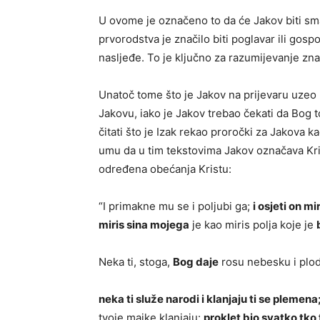
U ovome je označeno to da će Jakov biti sm
prvorodstva je značilo biti poglavar ili gos
nasljeđe. To je ključno za razumijevanje zna
Unatoč tome što je Jakov na prijevaru uzeo b
Jakovu, iako je Jakov trebao čekati da Bog 
čitati što je Izak rekao proročki za Jakova 
umu da u tim tekstovima Jakov označava Kris
određena obećanja Kristu:
“I primakne mu se i poljubi ga;
i osjeti on m
miris sina mojega
je kao miris polja koje je
Neka ti, stoga,
Bog daje
rosu nebesku i plodn
neka ti služe narodi i klanjaju ti se plem
tvoje majke klanjaju:
proklet bio svatko tko 