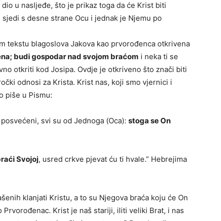
o u nasljeđe, što je prikaz toga da će Krist biti
i sjedi s desne strane Ocu i jednak je Njemu po
vom tekstu blagoslova Jakova kao prvorođenca otkrivena
lemena; budi gospodar nad svojom braćom
i neka ti se
no otkriti kod Josipa. Ovdje je otkriveno što znači biti
čki odnosi za Krista. Krist nas, koji smo vjernici i
o piše u Pismu:
 su posvećeni, svi su od Jednoga (Oca):
stoga se On
raći Svojoj
, usred crkve pjevat ću ti hvale.” Hebrejima
šenih klanjati Kristu, a to su Njegova braća koju će On
rvorođenac. Krist je naš stariji, iliti veliki Brat, i nas