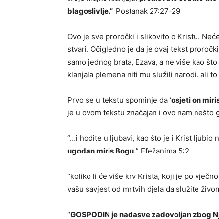
blagoslivlje.”
Postanak 27:27-29
Ovo je sve proročki i slikovito o Kristu. Ne
stvari. Očigledno je da je ovaj tekst proročki
samo jednog brata, Ezava, a ne više kao što
klanjala plemena niti mu služili narodi. ali to
Prvo se u tekstu spominje da ‘
osjeti on mir
je u ovom tekstu značajan i ovo nam nešto go
“…i hodite u ljubavi, kao što je i Krist ljubio
ugodan miris Bogu.
” Efežanima 5:2
“koliko li će više krv Krista, koji je po vje
vašu savjest od mrtvih djela da služite živ
“
GOSPODIN je nadasve zadovoljan zbog Nj