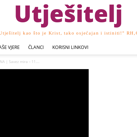
Utješitelj
Utješitelj kao što je Krist, tako osjećajan i istiniti!" RH
AŠE VJERE
ČLANCI
KORISNI LINKOVI
A | Savez mira – 11....