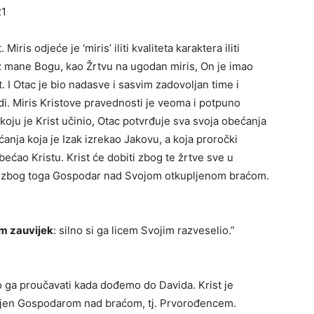
21
 Miris odjeće je ‘miris’ iliti kvaliteta karaktera iliti
ez mane Bogu, kao Žrtvu na ugodan miris, On je imao
t. I Otac je bio nadasve i sasvim zadovoljan time i
udi. Miris Kristove pravednosti je veoma i potpuno
oju je Krist učinio, Otac potvrđuje sva svoja obećanja
anja koja je Izak izrekao Jakovu, a koja proročki
bećao Kristu. Krist će dobiti zbog te žrtve sve u
t će zbog toga Gospodar nad Svojom otkupljenom braćom.
im zauvijek
: silno si ga licem Svojim razveselio.”
mo ga proučavati kada dođemo do Davida. Krist je
činjen Gospodarom nad braćom, tj. Prvorođencem.