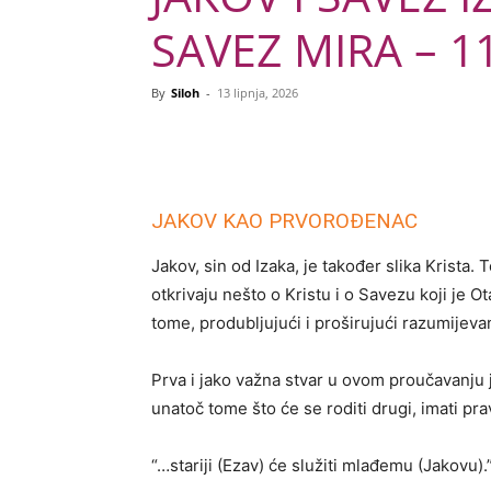
SAVEZ MIRA – 11
By
Siloh
-
13 lipnja, 2026
JAKOV KAO PRVOROĐENAC
Jakov, sin od Izaka, je također slika Krista
otkrivaju nešto o Kristu i o Savezu koji je 
tome, produbljujući i proširujući razumijev
Prva i jako važna stvar u ovom proučavanju 
unatoč tome što će se roditi drugi, imati pr
“…stariji (Ezav) će služiti mlađemu (Jakovu)