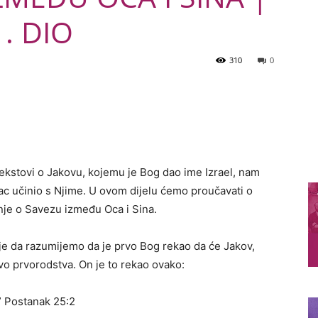
. DIO
310
0
. Tekstovi o Jakovu, kojemu je Bog dao ime Izrael, nam
Otac učinio s Njime. U ovom dijelu ćemo proučavati o
anje o Savezu između Oca i Sina.
je da razumijemo da je prvo Bog rekao da će Jakov,
avo prvorodstva. On je to rekao ovako:
.” Postanak 25:2