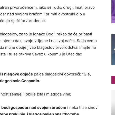
atran prvorođencem, iako se rodio drugi. Imati pravo
podar nad svojom braćom i primiti dvostruki dio u
čenja riječi ‘prvorođenac’.
lagoslov, za to je ionako Bog i rekao da će pripasti
to njemu da u svoje vrijeme i na svoj način. Sada ćemo
kada mu je dodjeljivao blagoslov prvorodstva. Imajte na
ta i tu se otkriva Savez u kojemu je Otac dao
iris njegove odjeće
pa ga blagoslovi govoreći: “Gle,
blagoslovio Gospodin.
ost zemlje, i obilje žita i mladoga vina;
ena; budi gospodar nad svojom braćom
i neka ti se sinovi
tebe proklinje, i blagoslovljen onaj tko tebe