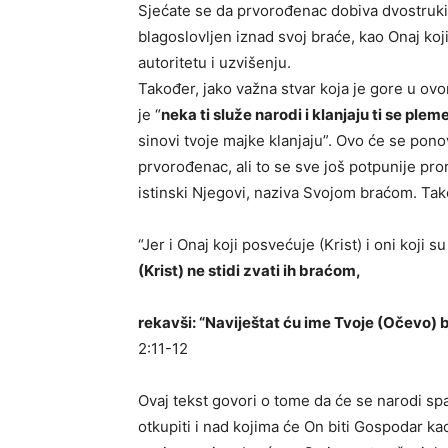
Sjećate se da prvorođenac dobiva dvostruki di
blagoslovljen iznad svoj braće, kao Onaj koj
autoritetu i uzvišenju.
Također, jako važna stvar koja je gore u o
je “
neka ti služe narodi i klanjaju ti se p
sinovi tvoje majke klanjaju”. Ovo će se ponov
prvorođenac, ali to se sve još potpunije proro
istinski Njegovi, naziva Svojom braćom. Tak
“Jer i Onaj koji posvećuje (Krist) i oni koji
(Krist) ne stidi zvati ih braćom,
rekavši: “Naviještat ću ime Tvoje (Očevo) b
2:11-12
Ovaj tekst govori o tome da će se narodi spa
otkupiti i nad kojima će On biti Gospodar kao P