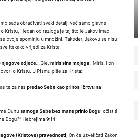
ćemo sada obrađivati svaki detalj, već samo glavne
 o Kristu, i jedan od razloga je taj što je Jakov imao
 se ovdje spominju u množini. Također, Jakovu se nisu
 sve itekako vrijedi za Krista.
is njegove odjeće…
Gle,
miris sina mojega’
. Miris. I on
vori o Kristu. U Pismu piše za Krista:
 nas te za nas
predao Sebe kao prinos i žrtvu na
čnome Duhu
samoga Sebe bez mane prinio Bogu
, očistiti
ome Bogu?” Hebrejima 9:14
egove (Kristove) pravednosti
; On će uzveličati Zakon