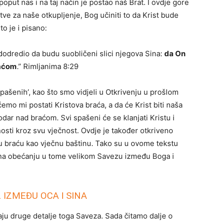
put nas i na taj način je postao naš Brat. I ovdje gore
ve za naše otkupljenje, Bog učiniti to da Krist bude
što je i pisano:
edodredio da budu suobličeni slici njegova Sina:
da On
raćom
.” Rimljanima 8:29
ašenih’, kao što smo vidjeli u Otkrivenju u prošlom
emo mi postati Kristova braća, a da će Krist biti naša
odar nad braćom. Svi spašeni će se klanjati Kristu i
nosti kroz svu vječnost. Ovdje je također otkriveno
 braću kao vječnu baštinu. Tako su u ovome tekstu
na obećanju u tome velikom Savezu između Boga i
 IZMEĐU OCA I SINA
vaju druge detalje toga Saveza. Sada čitamo dalje o