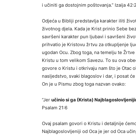
i učiniti ga dostojnim poštovanja.” Izaija 42:
Odjeća u Bibliji predstavlja karakter iliti život.
životnog djela. Kada je Krist prinio Sebe b
savršeni karakter pun ljubavi i savršeni živo
prihvatio je Kristovu žrtvu za otkupljenje lj
ugodan Ocu. Zbog toga, na temelju te Žrtve k
Kristu u tom velikom Savezu. To su ova obeć
govore o Kristu i otkrivaju nam što je Otac o
nasljedstvo, svaki blagoslov i dar, i posa
On je u Pismu zbog toga nazvan ovako:
“Jer
učinio si ga (Krista) Najblagoslovljenij
Psalam 21:6
Ovaj psalam govori o Kristu i detaljnije će
Najblagoslovljeniji od Oca je jer od Oca u